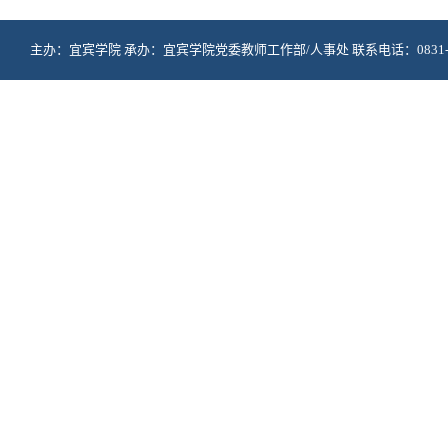
主办：宜宾学院 承办：宜宾学院党委教师工作部/人事处 联系电话：0831-3530